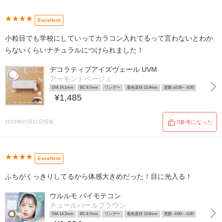
★★★★
Excellent
小粒目でも学校にしていってカラコン入れてるって言わないとわか
らないくらいナチュラルにつけられました！
デコラティブアイズヴェール UVM
アーモンドベージュ
DIA 14.1mm
BC 8.7mm
ワンデー
着色直径 13.4mm
度数 ±0.00~ -9.00
¥1,485
2023年07月01日投稿
0参考になった
★★★★
Excellent
ふちがくっきりしてるから体感大きめだった！目に光入る！
ウルルモ バイモテコン
チュールパールブラウン
DIA 14.2mm
BC 8.7mm
ワンデー
着色直径 13.6mm
度数 -4.00~ -4.00