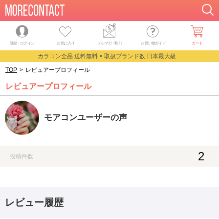
登録・ログイン
お気に入り
メルマガ
・
割引
お買い物ガイド
カート
カラコン全品 送料無料 × 取扱ブランド数 日本最大級
TOP
>
レビュアープロフィール
レビュアープロフィール
モアコンユーザーの声
2
投稿件数
レビュー履歴