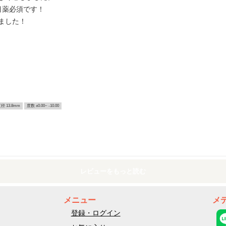
目薬必須です！
ました！
径 13.8mm
度数 ±0.00~ -10.00
レビューをもっと読む
メニュー
メ
登録・ログイン