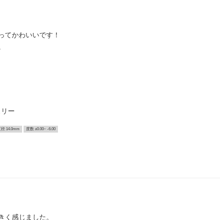
ってかわいいです！
。
スリー
径 14.0mm
度数 ±0.00~ -6.00
大きく感じました。