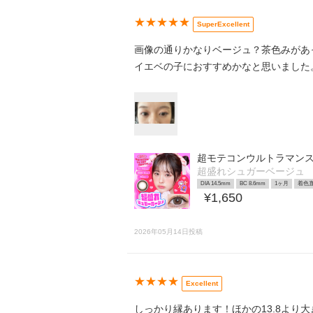
★★★★★
SuperExcellent
画像の通りかなりベージュ？茶色みがあ
イエベの子におすすめかなと思いました
超モテコンウルトラマン
超盛れシュガーベージュ
DIA 14.5mm
BC 8.6mm
1ヶ月
着色直
¥1,650
2026年05月14日投稿
★★★★
Excellent
しっかり縁あります！ほかの13.8より