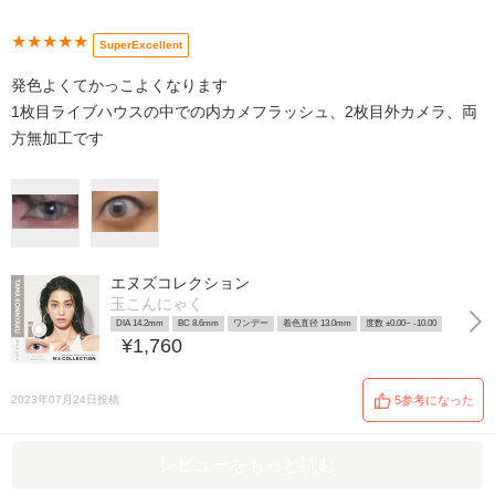
★★★★★
SuperExcellent
発色よくてかっこよくなります
1枚目ライブハウスの中での内カメフラッシュ、2枚目外カメラ、両
方無加工です
エヌズコレクション
玉こんにゃく
DIA 14.2mm
BC 8.6mm
ワンデー
着色直径 13.0mm
度数 ±0.00~ -10.00
¥1,760
2023年07月24日投稿
5参考になった
レビューをもっと読む