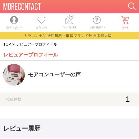
登録・ログイン
お気に入り
メルマガ
・
割引
お買い物ガイド
カート
カラコン全品 送料無料 × 取扱ブランド数 日本最大級
TOP
>
レビュアープロフィール
レビュアープロフィール
モアコンユーザーの声
1
投稿件数
レビュー履歴