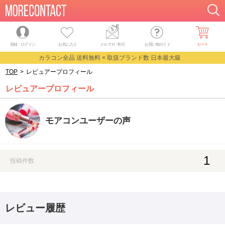
登録・ログイン
お気に入り
メルマガ
・
割引
お買い物ガイド
カート
カラコン全品 送料無料 × 取扱ブランド数 日本最大級
TOP
>
レビュアープロフィール
レビュアープロフィール
モアコンユーザーの声
1
投稿件数
レビュー履歴