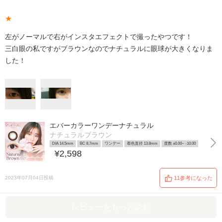
★
左がノーマルで右がインスタエフェクトで撮ったやつです！
三白眼の私ですがブラウンなのでナチュラルに眼球が大きくなりま
した！
エバーカラーワンデーナチュラル
ナチュラルブラウン
DIA 14.5mm
BC 8.7mm
ワンデー
着色直径 13.8mm
度数 ±0.00~ -10.00
¥2,598
2023年07月04日投稿
11参考になった
レビューをもっと読む