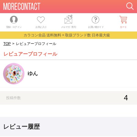
登録・ログイン
お気に入り
メルマガ
・
割引
お買い物ガイド
カート
カラコン全品 送料無料 × 取扱ブランド数 日本最大級
TOP
>
レビュアープロフィール
レビュアープロフィール
ゆん
4
投稿件数
レビュー履歴