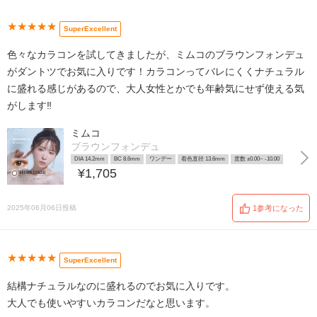
★★★★★
SuperExcellent
色々なカラコンを試してきましたが、ミムコのブラウンフォンデュ
がダントツでお気に入りです！カラコンってバレにくくナチュラル
に盛れる感じがあるので、大人女性とかでも年齢気にせず使える気
がします‼︎
ミムコ
ブラウンフォンデュ
DIA 14.2mm
BC 8.6mm
ワンデー
着色直径 13.6mm
度数 ±0.00~ -10.00
¥1,705
2025年06月06日投稿
1参考になった
★★★★★
SuperExcellent
結構ナチュラルなのに盛れるのでお気に入りです。
大人でも使いやすいカラコンだなと思います。