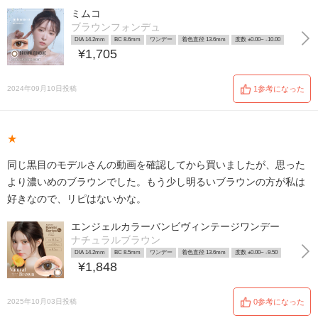
ミムコ
ブラウンフォンデュ
DIA 14.2mm
BC 8.6mm
ワンデー
着色直径 13.6mm
度数 ±0.00~ -10.00
¥1,705
2024年09月10日投稿
1参考になった
★
同じ黒目のモデルさんの動画を確認してから買いましたが、思った
より濃いめのブラウンでした。もう少し明るいブラウンの方が私は
好きなので、リピはないかな。
エンジェルカラーバンビヴィンテージワンデー
ナチュラルブラウン
DIA 14.2mm
BC 8.5mm
ワンデー
着色直径 13.6mm
度数 ±0.00~ -9.50
¥1,848
2025年10月03日投稿
0参考になった