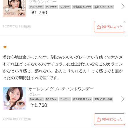
ブラウンバニー
DIA 14.2mm
BC 8.6mm
ワンデー
着色直径 13.6mm
度数 ±0.00~ -10.00
¥1,760
2025年03月11日投稿
0参考になった
★
着け心地は良かったです。馴染みのいいグレーという感じで大きさ
もそれほどじゃないのでナチュラルに仕上げたいならこのカラコン
かなという感じ。盛れない。あんまりちゅるん！って感じでも無か
ったので期待はずれで星1です。
オーレンズ ダブルティントワンデー
グレー
DIA 14.2mm
BC 8.7mm
ワンデー
着色直径 12.9mm
度数 ±0.00~ -8.00
¥1,760
2023年10月09日投稿
0参考になった