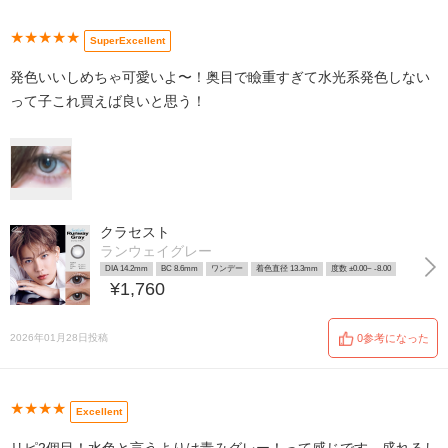
★★★★★
SuperExcellent
発色いいしめちゃ可愛いよ〜！奥目で瞼重すぎて水光系発色しない
って子これ買えば良いと思う！
クラセスト
ランウェイグレー
DIA 14.2mm
BC 8.6mm
ワンデー
着色直径 13.3mm
度数 ±0.00~ -8.00
¥1,760
2026年01月28日投稿
0参考になった
★★★★
Excellent