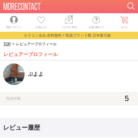
登録・ログイン
お気に入り
メルマガ
・
割引
お買い物ガイド
カート
カラコン全品 送料無料 × 取扱ブランド数 日本最大級
TOP
>
レビュアープロフィール
レビュアープロフィール
ぷよよ
5
投稿件数
レビュー履歴