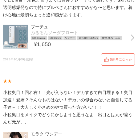
リピ2個目！水色と言うよりは青みグレー！って感じです。盛れるし
透明感爆発なので特にブルベさんにおすすめかな〜と思います。着
け心地は最初ちょっと違和感があります。
プーチュ
ぷるるんソーダフロート
DIA 14.2mm
BC 8.6mm
ワンデー
着色直径 13.2mm
度数 -0.75~ -9.50
¥1,650
2023年10月09日投稿
0参考になった
★★
小粒奥目！回れ右！！光が入らない！デカすぎて白目埋まる！奥目
加速！愛嬌？そんなものはない！デカいの似合わないと自覚してる
子達～！大人しく小さめのやつ買った方がいい！！
小粒奥目をメイクでどうにかしようと思うなよ…出目とは元が違う
んだ元が、、
モラク ワンデー