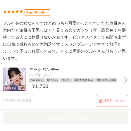
★★★★★
SuperExcellent
ブルベ冬の女なんですけどめっちゃ可愛かったです。ただ奥目さん
室内だと遠目若干黒っぽく？見えるのでガッツリ青！高発色！を期
待してる人には物足りないかもです。ピンクメイクしても闇感出ず
に自然に盛れるので大満足です！スワンブルーデカすぎて無理だ
よ…って子はこれ買ってみて。とくに黒髪のブルベさん似合うと思
います。
モラク ワンデー
バブルブルー
DIA 14.2mm
BC 8.6mm
ワンデー
着色直径 13.4mm
度数 ±0.00~ -10.00
¥1,760
2023年10月12日投稿
5参考になった
レビューをもっと読む