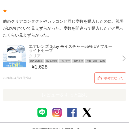
★
他のクリアコンタクトやカラコンと同じ度数を購入したのに、視界
がぼやけていて見えずらかった。度数を間違って購入したかと思っ
たくらい見えずらかった。
エアレンズ 1day モイスチャー55% UV ブルー
ライトセーブ
クリア
DIA 14.2mm
BC 8.7mm
ワンデー
着色直径
度数 -0.50~ -10.00
¥1,628
2026年04月21日投稿
0参考になった
レビューをもっと読む