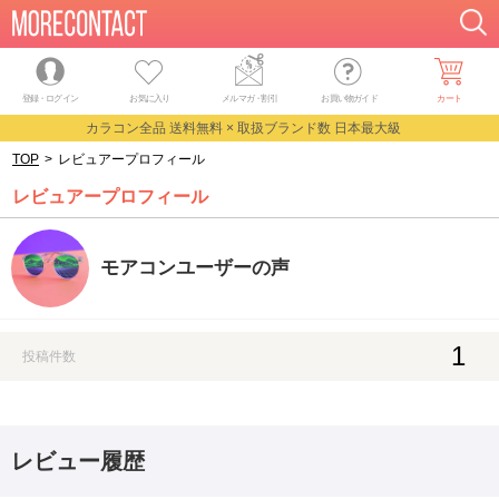
登録・ログイン
お気に入り
メルマガ
・
割引
お買い物ガイド
カート
カラコン全品 送料無料 × 取扱ブランド数 日本最大級
TOP
>
レビュアープロフィール
レビュアープロフィール
モアコンユーザーの声
1
投稿件数
レビュー履歴