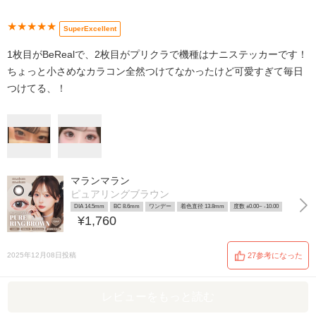
★★★★★
SuperExcellent
1枚目がBeRealで、2枚目がプリクラで機種はナニステッカーです！
ちょっと小さめなカラコン全然つけてなかったけど可愛すぎて毎日
つけてる、！
マランマラン
ピュアリングブラウン
DIA 14.5mm
BC 8.6mm
ワンデー
着色直径 13.8mm
度数 ±0.00~ -10.00
¥1,760
2025年12月08日投稿
27参考になった
レビューをもっと読む