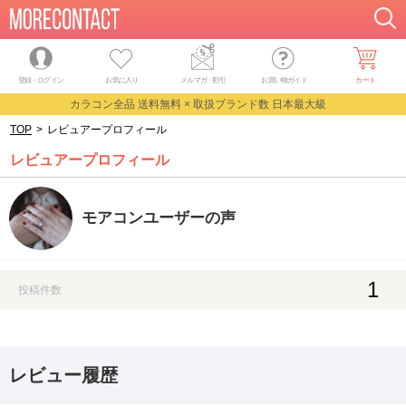
登録・ログイン
お気に入り
メルマガ
・
割引
お買い物ガイド
カート
カラコン全品 送料無料 × 取扱ブランド数 日本最大級
TOP
>
レビュアープロフィール
レビュアープロフィール
モアコンユーザーの声
1
投稿件数
レビュー履歴