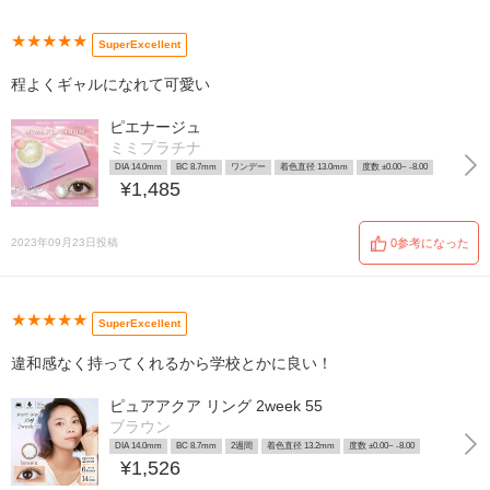
★★★★★
SuperExcellent
程よくギャルになれて可愛い
ピエナージュ
ミミプラチナ
DIA 14.0mm
BC 8.7mm
ワンデー
着色直径 13.0mm
度数 ±0.00~ -8.00
¥1,485
2023年09月23日投稿
0参考になった
★★★★★
SuperExcellent
違和感なく持ってくれるから学校とかに良い！
ピュアアクア リング 2week 55
ブラウン
DIA 14.0mm
BC 8.7mm
2週間
着色直径 13.2mm
度数 ±0.00~ -8.00
¥1,526