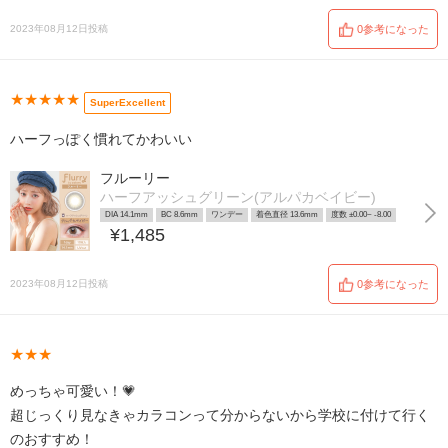
2023年08月12日投稿
0参考になった
★★★★★
SuperExcellent
ハーフっぽく慣れてかわいい
フルーリー
ハーフアッシュグリーン(アルパカベイビー)
DIA 14.1mm
BC 8.6mm
ワンデー
着色直径 13.6mm
度数 ±0.00~ -8.00
¥1,485
2023年08月12日投稿
0参考になった
★★★
めっちゃ可愛い！💗
超じっくり見なきゃカラコンって分からないから学校に付けて行く
のおすすめ！