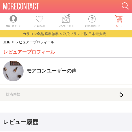
登録・ログイン
お気に入り
メルマガ
・
割引
お買い物ガイド
カート
カラコン全品 送料無料 × 取扱ブランド数 日本最大級
TOP
>
レビュアープロフィール
レビュアープロフィール
モアコンユーザーの声
5
投稿件数
レビュー履歴