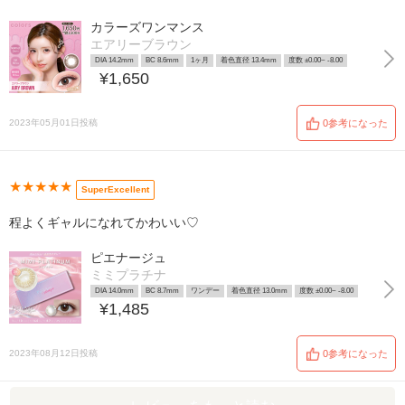
カラーズワンマンス
エアリーブラウン
DIA 14.2mm
BC 8.6mm
1ヶ月
着色直径 13.4mm
度数 ±0.00~ -8.00
¥1,650
2023年05月01日投稿
0参考になった
★★★★★
SuperExcellent
程よくギャルになれてかわいい♡
ピエナージュ
ミミプラチナ
DIA 14.0mm
BC 8.7mm
ワンデー
着色直径 13.0mm
度数 ±0.00~ -8.00
¥1,485
2023年08月12日投稿
0参考になった