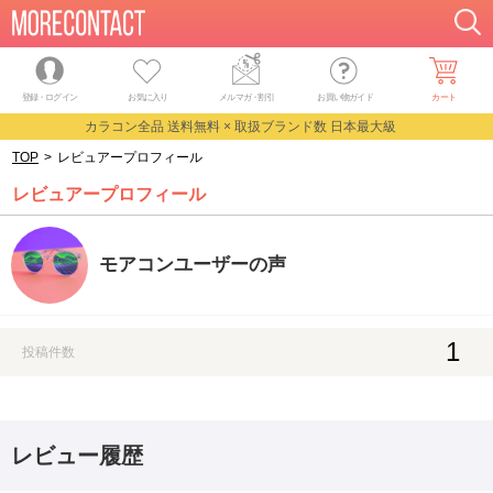
登録・ログイン
お気に入り
メルマガ
・
割引
お買い物ガイド
カート
カラコン全品 送料無料 × 取扱ブランド数 日本最大級
TOP
>
レビュアープロフィール
レビュアープロフィール
モアコンユーザーの声
1
投稿件数
レビュー履歴