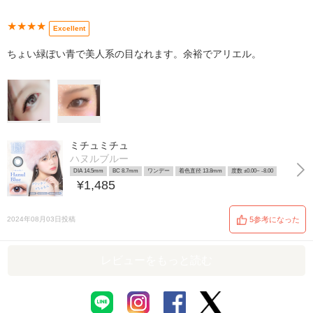
★★★★
Excellent
ちょい緑ぽい青で美人系の目なれます。余裕でアリエル。
ミチュミチュ
ハヌルブルー
DIA 14.5mm
BC 8.7mm
ワンデー
着色直径 13.8mm
度数 ±0.00~ -8.00
¥1,485
2024年08月03日投稿
5参考になった
レビューをもっと読む