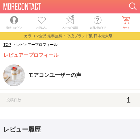
登録・ログイン
お気に入り
メルマガ
・
割引
お買い物ガイド
カート
カラコン全品 送料無料 × 取扱ブランド数 日本最大級
TOP
>
レビュアープロフィール
レビュアープロフィール
モアコンユーザーの声
1
投稿件数
レビュー履歴