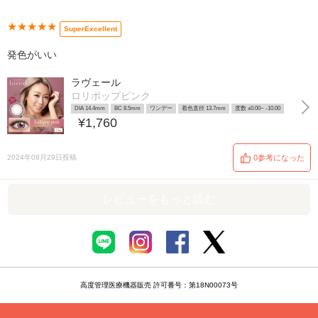
★★★★★
SuperExcellent
発色がいい
ラヴェール
ロリポップピンク
DIA 14.4mm
BC 8.5mm
ワンデー
着色直径 13.7mm
度数 ±0.00~ -10.00
¥1,760
2024年08月29日投稿
0参考になった
レビューをもっと読む
高度管理医療機器販売 許可番号：第18N00073号