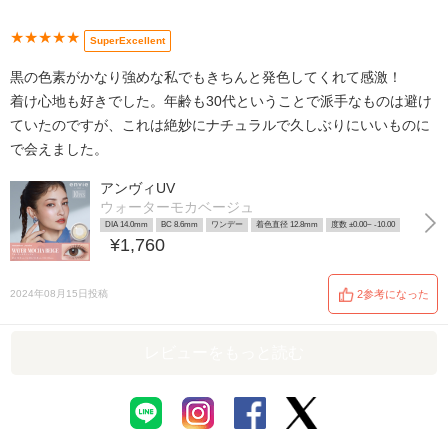
★★★★★
SuperExcellent
黒の色素がかなり強めな私でもきちんと発色してくれて感激！
着け心地も好きでした。年齢も30代ということで派手なものは避け
ていたのですが、これは絶妙にナチュラルで久しぶりにいいものに
で会えました。
アンヴィUV
ウォーターモカベージュ
DIA 14.0mm
BC 8.6mm
ワンデー
着色直径 12.8mm
度数 ±0.00~ -10.00
¥1,760
2024年08月15日投稿
2参考になった
レビューをもっと読む