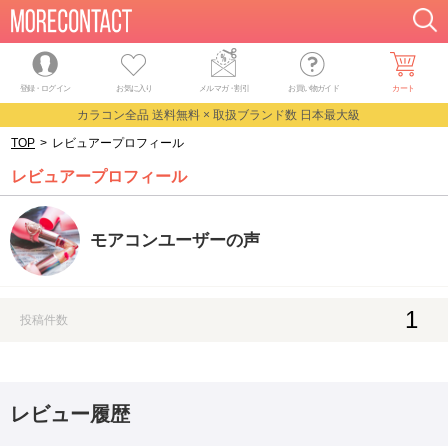
登録・ログイン
お気に入り
メルマガ
・
割引
お買い物ガイド
カート
カラコン全品 送料無料 × 取扱ブランド数 日本最大級
TOP
>
レビュアープロフィール
レビュアープロフィール
モアコンユーザーの声
1
投稿件数
レビュー履歴