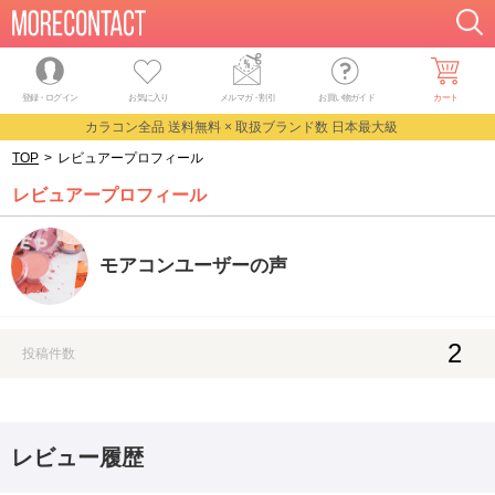
登録・ログイン
お気に入り
メルマガ
・
割引
お買い物ガイド
カート
カラコン全品 送料無料 × 取扱ブランド数 日本最大級
TOP
>
レビュアープロフィール
レビュアープロフィール
モアコンユーザーの声
2
投稿件数
レビュー履歴