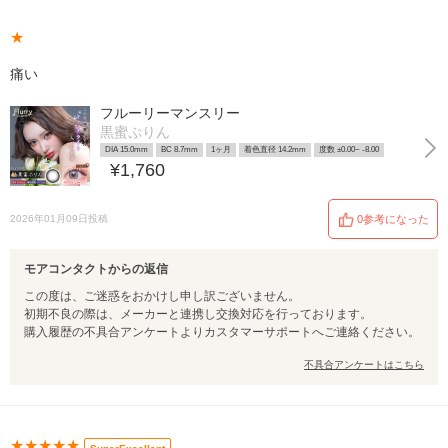
★
痛い
フルーリーマンスリー
黒蜜ぷりん
DIA 15.0mm
BC 8.7mm
1ヶ月
着色直径 14.2mm
度数 ±0.00~ -8.00
¥1,760
2026年01月09日投稿
0参考になった
モアコンタクトからの返信
この度は、ご迷惑をおかけし申し訳ございません。
初期不良の際は、メーカーと連携し交換対応を行っております。
購入履歴の不具合アンケートよりカスタマーサポートへご連絡ください。
不具合アンケートはこちら
★★★★★