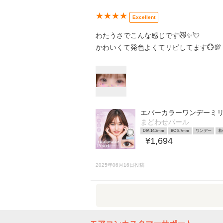
★★★★
Excellent
わたうさでこんな感じです😼✨💘
かわいくて発色よくてリピしてます💮💯
エバーカラーワンデーミ
まどわせパール
DIA 14.2mm
BC 8.7mm
ワンデー
着
¥1,694
2025年06月16日投稿