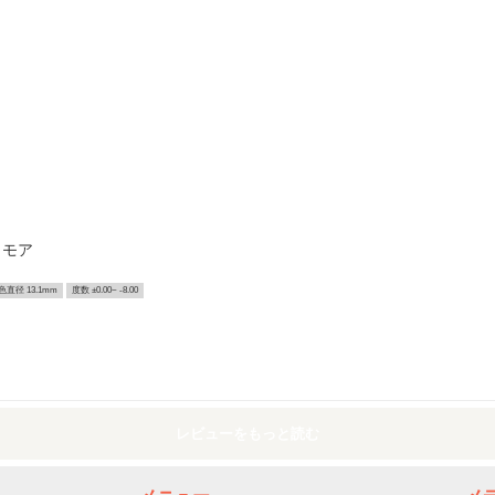
リモア
色直径 13.1mm
度数 ±0.00~ -8.00
レビューをもっと読む