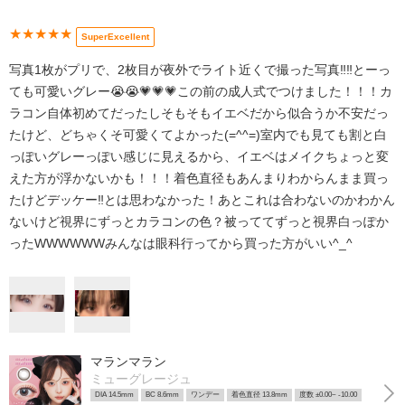
★★★★★
SuperExcellent
写真1枚がプリで、2枚目が夜外でライト近くで撮った写真‼️‼️とーっ
ても可愛いグレー😭😭💗💗💗この前の成人式でつけました！！！カ
ラコン自体初めてだったしそもそもイエベだから似合うか不安だっ
たけど、どちゃくそ可愛くてよかった(=^^=)室内でも見ても割と白
っぽいグレーっぽい感じに見えるから、イエベはメイクちょっと変
えた方が浮かないかも！！！着色直径もあんまりわからんまま買っ
たけどデッケー‼️とは思わなかった！あとこれは合わないのかわかん
ないけど視界にずっとカラコンの色？被っててずっと視界白っぽか
ったWWWWWWみんなは眼科行ってから買った方がいい^_^︎
マランマラン
ミューグレージュ
DIA 14.5mm
BC 8.6mm
ワンデー
着色直径 13.8mm
度数 ±0.00~ -10.00