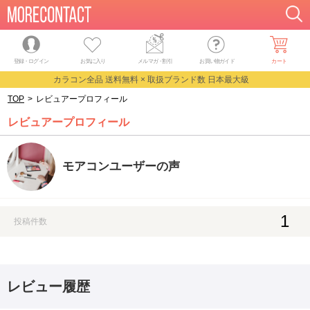
登録・ログイン
お気に入り
メルマガ
・
割引
お買い物ガイド
カート
カラコン全品 送料無料 × 取扱ブランド数 日本最大級
TOP
>
レビュアープロフィール
レビュアープロフィール
モアコンユーザーの声
1
投稿件数
レビュー履歴