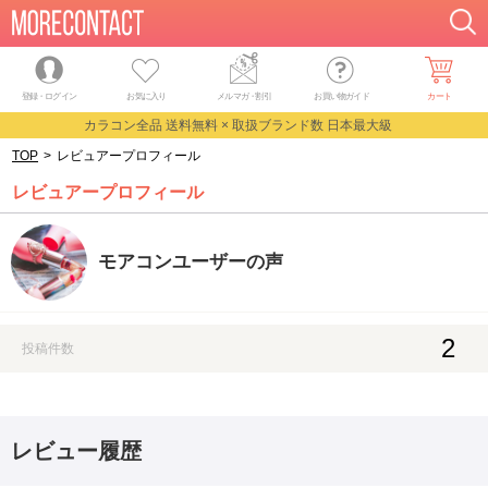
登録・ログイン
お気に入り
メルマガ
・
割引
お買い物ガイド
カート
カラコン全品 送料無料 × 取扱ブランド数 日本最大級
TOP
>
レビュアープロフィール
レビュアープロフィール
モアコンユーザーの声
2
投稿件数
レビュー履歴