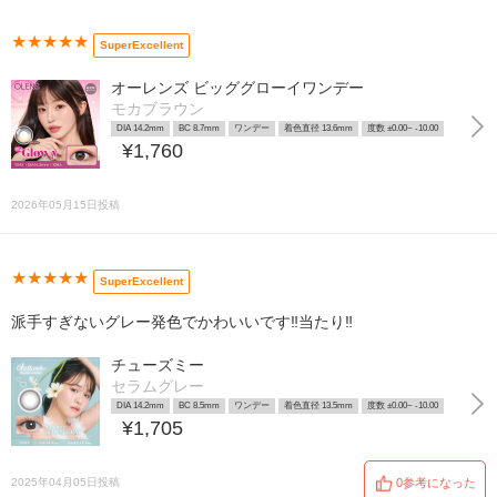
★★★★★
SuperExcellent
オーレンズ ビッググローイワンデー
モカブラウン
DIA 14.2mm
BC 8.7mm
ワンデー
着色直径 13.6mm
度数 ±0.00~ -10.00
¥1,760
2026年05月15日投稿
★★★★★
SuperExcellent
派手すぎないグレー発色でかわいいです‼️当たり‼️
チューズミー
セラムグレー
DIA 14.2mm
BC 8.5mm
ワンデー
着色直径 13.5mm
度数 ±0.00~ -10.00
¥1,705
2025年04月05日投稿
0参考になった