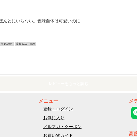
ほんとにいらない。色味自体は可愛いのに…
径 14.2mm
度数 ±0.00~ -8.00
レビューをもっと読む
メニュー
メ
登録・ログイン
お気に入り
メルマガ・クーポン
高
お買い物ガイド