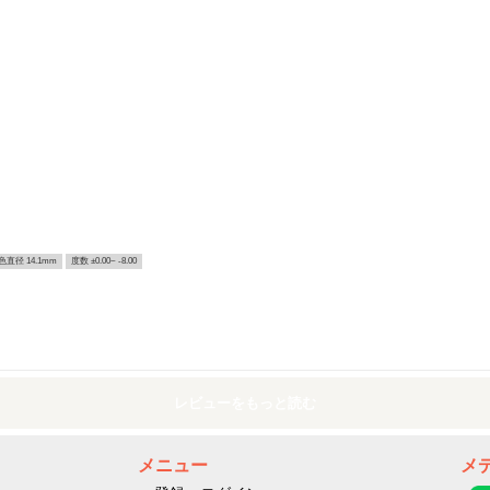
色直径 14.1mm
度数 ±0.00~ -8.00
レビューをもっと読む
メニュー
メ