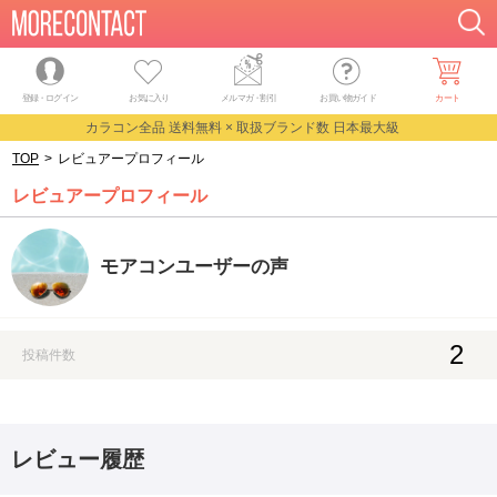
登録・ログイン
お気に入り
メルマガ
・
割引
お買い物ガイド
カート
カラコン全品 送料無料 × 取扱ブランド数 日本最大級
TOP
>
レビュアープロフィール
レビュアープロフィール
モアコンユーザーの声
2
投稿件数
レビュー履歴