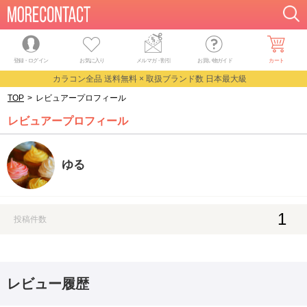
登録・ログイン
お気に入り
メルマガ
・
割引
お買い物ガイド
カート
カラコン全品 送料無料 × 取扱ブランド数 日本最大級
TOP
>
レビュアープロフィール
レビュアープロフィール
ゆる
1
投稿件数
レビュー履歴