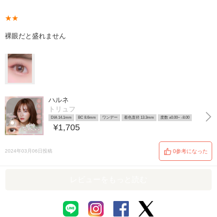
★★
裸眼だと盛れません
ハルネ
トリュフ
DIA 14.1mm
BC 8.6mm
ワンデー
着色直径 13.3mm
度数 ±0.00~ -8.00
¥1,705
2024年03月06日投稿
0参考になった
レビューをもっと読む