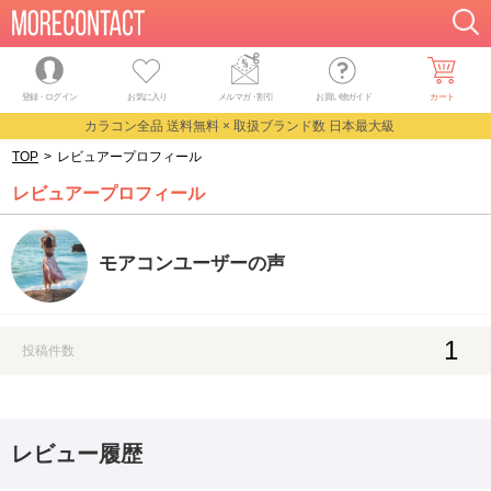
登録・ログイン
お気に入り
メルマガ
・
割引
お買い物ガイド
カート
カラコン全品 送料無料 × 取扱ブランド数 日本最大級
TOP
>
レビュアープロフィール
レビュアープロフィール
モアコンユーザーの声
1
投稿件数
レビュー履歴