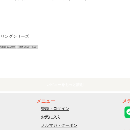
ーリングシリーズ
色直径 13.0mm
度数 ±0.00~ -8.00
レビューをもっと読む
メニュー
メ
登録・ログイン
お気に入り
メルマガ・クーポン