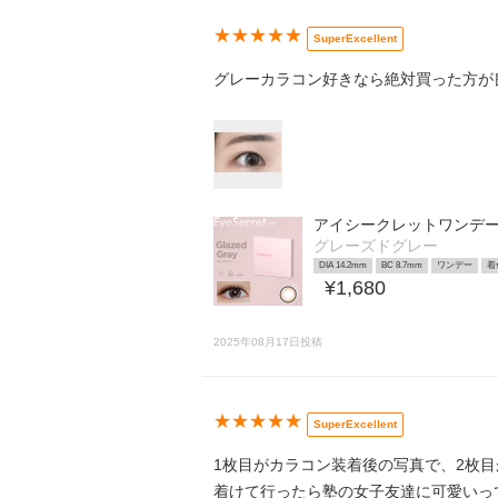
★★★★★
SuperExcellent
グレーカラコン好きなら絶対買った方が
アイシークレットワンデ
グレーズドグレー
DIA 14.2mm
BC 8.7mm
ワンデー
着
¥1,680
2025年08月17日投稿
★★★★★
SuperExcellent
1枚目がカラコン装着後の写真で、2枚
着けて行ったら塾の女子友達に可愛いって褒め