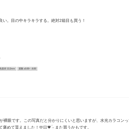
良い。目の中キラキラする。絶対2箱目も買う！
ー
色直径 13.2mm
度数 ±0.00~ -8.00
目が裸眼です。この写真だと分かりにくいと思いますが、水光カラコン
て貰えました！🫶🏻💗 ̖́-‬ また買うかもです。