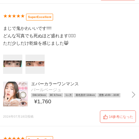
★★★★★
SuperExcellent
まじで鬼かわいいです!!!!
どんな写真でも死ぬほど盛れます👳🏻‍♀️
ただ少しだけ乾燥を感じました😸
エバーカラーワンマンス
パールベージュ
DIA 14.5mm
BC 8.7mm
1ヶ月
着色直径 13.8mm
度数 ±0.00~ -10.00
¥1,760
2024年07月18日投稿
14参考になった
★★★★★