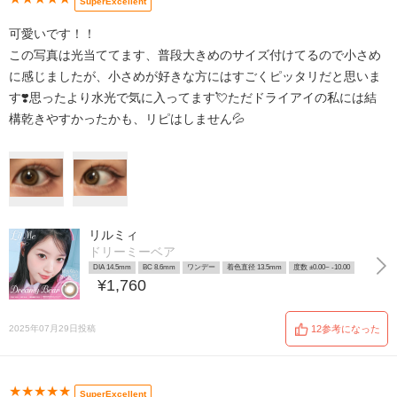
SuperExcellent
可愛いです！！
この写真は光当ててます、普段大きめのサイズ付けてるので小さめ
に感じましたが、小さめが好きな方にはすごくピッタリだと思いま
す❣️思ったより水光で気に入ってます💘ただドライアイの私には結
構乾きやすかったかも、リピはしません💦
リルミィ
ドリーミーベア
DIA 14.5mm
BC 8.6mm
ワンデー
着色直径 13.5mm
度数 ±0.00~ -10.00
¥1,760
2025年07月29日投稿
12参考になった
★★★★★
SuperExcellent