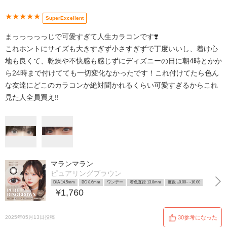
★★★★★
SuperExcellent
まっっっっっじで可愛すぎて人生カラコンです❣️
これホントにサイズも大きすぎず小さすぎずで丁度いいし、着け心
地も良くて、乾燥や不快感も感じずにディズニーの日に朝4時とかか
ら24時まで付けてても一切変化なかったです！これ付けてたら色ん
な友達にどこのカラコンか絶対聞かれるくらい可愛すぎるからこれ
見た人全員買え‼️
マランマラン
ピュアリングブラウン
DIA 14.5mm
BC 8.6mm
ワンデー
着色直径 13.8mm
度数 ±0.00~ -10.00
¥1,760
2025年05月13日投稿
30参考になった