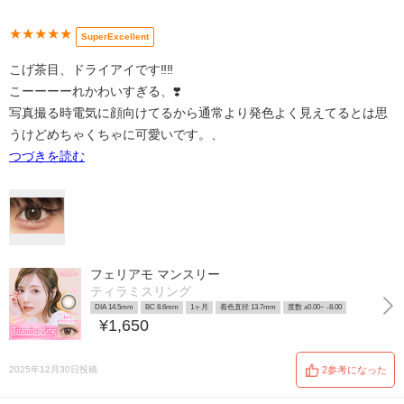
★★★★★
SuperExcellent
こげ茶目、ドライアイです‼️‼️
こーーーーれかわいすぎる、❣️
写真撮る時電気に顔向けてるから通常より発色よく見えてるとは思
うけどめちゃくちゃに可愛いです。、
つづきを読む
フェリアモ マンスリー
ティラミスリング
DIA 14.5mm
BC 8.6mm
1ヶ月
着色直径 13.7mm
度数 ±0.00~ -8.00
¥1,650
2025年12月30日投稿
2参考になった