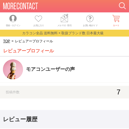
登録・ログイン
お気に入り
メルマガ
・
割引
お買い物ガイド
カート
カラコン全品 送料無料 × 取扱ブランド数 日本最大級
TOP
>
レビュアープロフィール
レビュアープロフィール
モアコンユーザーの声
7
投稿件数
レビュー履歴