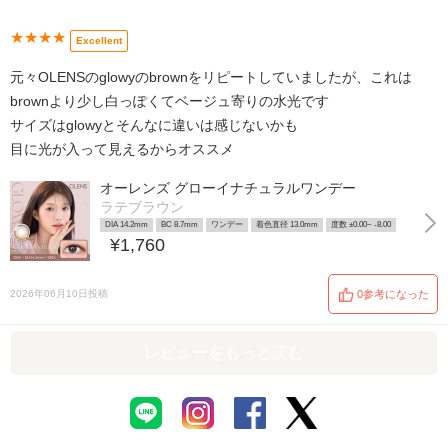
★★★★
Excellent
元々OLENSのglowyのbrownをリピートしていましたが、これは
brownより少し白っぽくてベージュ寄りの水光です
サイズはglowyとそんなに違いは感じないかも
目に光が入って見えるからオススメ
オーレンズ グローイナチュラルワンデー
ラテブラウン
DIA 14.2mm
BC 8.7mm
ワンデー
着色直径 13.0mm
度数 ±0.00~ -8.00
¥1,760
2026年06月10日投稿
0参考になった
レビューをもっと読む