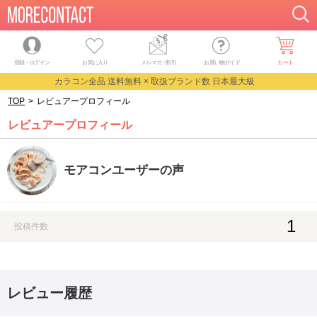
登録・ログイン
お気に入り
メルマガ
・
割引
お買い物ガイド
カート
カラコン全品 送料無料 × 取扱ブランド数 日本最大級
TOP
>
レビュアープロフィール
レビュアープロフィール
モアコンユーザーの声
1
投稿件数
レビュー履歴