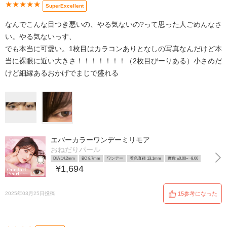
★★★★★
SuperExcellent
なんでこんな目つき悪いの、やる気ないの?って思った人ごめんなさ
い。やる気ないっす、
でも本当に可愛い。1枚目はカラコンありとなしの写真なんだけど本
当に裸眼に近い大きさ！！！！！！！（2枚目びーりある）小さめだ
けど細縁あるおかげでまじで盛れる
エバーカラーワンデーミリモア
おねだりパール
DIA 14.2mm
BC 8.7mm
ワンデー
着色直径 13.1mm
度数 ±0.00~ -8.00
¥1,694
2025年03月25日投稿
15参考になった