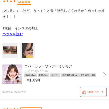
★★★★
Excellent
少し見にくいけど、うっすらと青「発色してくれるからめっちゃ好
き！！！
1枚目 インスタの加工
つづきを読む
エバーカラーワンデーミリモア
まどわせパール
DIA 14.2mm
BC 8.7mm
ワンデー
着色直径 13.1mm
度数 ±0.00~ -8.00
¥1,694
2024年11月22日投稿
3参考になった