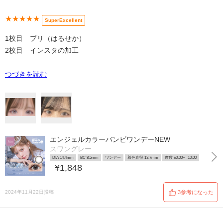
★★★★★
SuperExcellent
1枚目 プリ（はるせか）
2枚目 インスタの加工
つづきを読む
エンジェルカラーバンビワンデーNEW
スワングレー
DIA 14.4mm
BC 8.5mm
ワンデー
着色直径 13.7mm
度数 ±0.00~ -10.00
¥1,848
2024年11月22日投稿
3参考になった