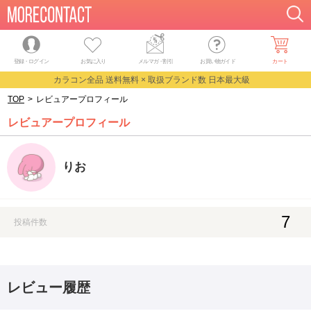
登録・ログイン
お気に入り
メルマガ
・
割引
お買い物ガイド
カート
カラコン全品 送料無料 × 取扱ブランド数 日本最大級
TOP
>
レビュアープロフィール
レビュアープロフィール
りお
7
投稿件数
レビュー履歴