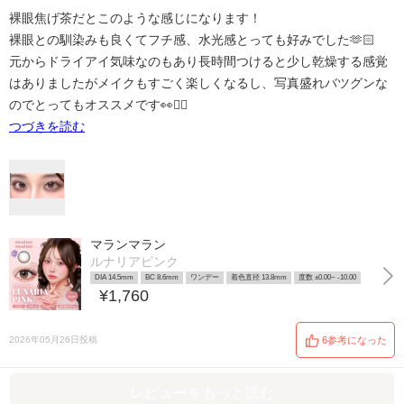
裸眼焦げ茶だとこのような感じになります！
裸眼との馴染みも良くてフチ感、水光感とっても好みでした🫶🏻
元からドライアイ気味なのもあり長時間つけると少し乾燥する感覚
はありましたがメイクもすごく楽しくなるし、写真盛れバツグンな
のでとってもオススメです👀❤️‍🔥
つづきを読む
マランマラン
ルナリアピンク
DIA 14.5mm
BC 8.6mm
ワンデー
着色直径 13.8mm
度数 ±0.00~ -10.00
¥1,760
2026年05月26日投稿
6参考になった
レビューをもっと読む