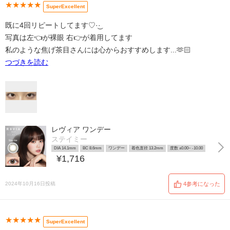
★★★★★
SuperExcellent
既に4回リピートしてます‎♡·͜· ︎︎
写真は左👈が裸眼 右👉が着用してます
私のような焦げ茶目さんには心からおすすめします...🫶🏻
つづきを読む
レヴィア ワンデー
ステイミー
DIA 14.1mm
BC 8.6mm
ワンデー
着色直径 13.2mm
度数 ±0.00~ -10.00
¥1,716
2024年10月16日投稿
4参考になった
★★★★★
SuperExcellent