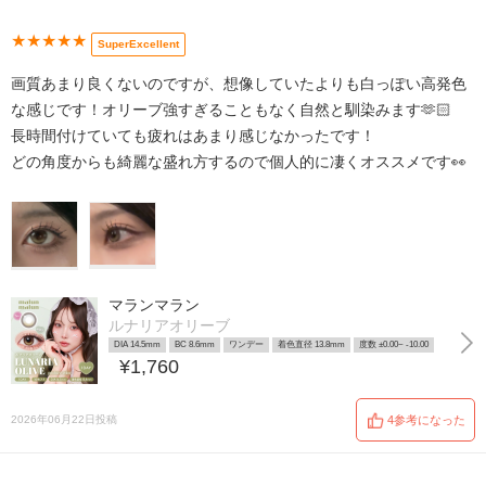
★★★★★
SuperExcellent
画質あまり良くないのですが、想像していたよりも白っぽい高発色
な感じです！オリーブ強すぎることもなく自然と馴染みます🫶🏻
長時間付けていても疲れはあまり感じなかったです！
どの角度からも綺麗な盛れ方するので個人的に凄くオススメです👀
マランマラン
ルナリアオリーブ
DIA 14.5mm
BC 8.6mm
ワンデー
着色直径 13.8mm
度数 ±0.00~ -10.00
¥1,760
2026年06月22日投稿
4参考になった