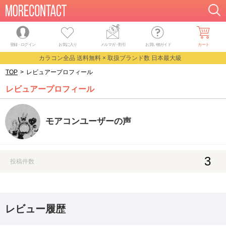
登録・ログイン
お気に入り
メルマガ
・
割引
お買い物ガイド
カート
カラコン全品 送料無料 × 取扱ブランド数 日本最大級
TOP
>
レビュアープロフィール
レビュアープロフィール
モアコンユーザーの声
3
投稿件数
レビュー履歴