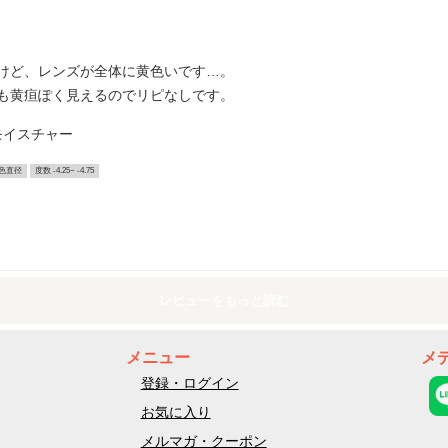
けど、レンズが全体に黄色いです…。
も黄疸ぽく見えるのでリピなしです。
Vモイスチャー
色直径
度数 -4.25~ -4.75
レビューをもっと読む
メニュー
メ
登録・ログイン
お気に入り
メルマガ・クーポン