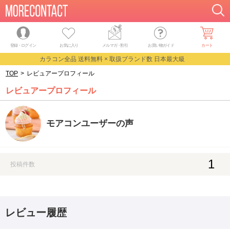
登録・ログイン
お気に入り
メルマガ
・
割引
お買い物ガイド
カート
カラコン全品 送料無料 × 取扱ブランド数 日本最大級
TOP
>
レビュアープロフィール
レビュアープロフィール
モアコンユーザーの声
1
投稿件数
レビュー履歴