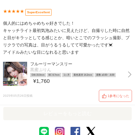
★★★★★
SuperExcellent
個人的にはめちゃめちゃ好きでした！
キャッチライト最初気泡みたいに見えたけど、自撮りした時に自然
と目がキラッとしてる感じとか、暗いとこでのフラッシュ撮影、プ
リクラでの写真は、目がうるうるしてて可愛かったです💓
アイドルみたいな目になれると思います
フルーリーマンスリー
黒蜜ぷりん
DIA 15.0mm
BC 8.7mm
1ヶ月
着色直径 14.2mm
度数 ±0.00~ -8.00
¥1,760
2025年05月26日投稿
1参考になった
レビューをもっと読む