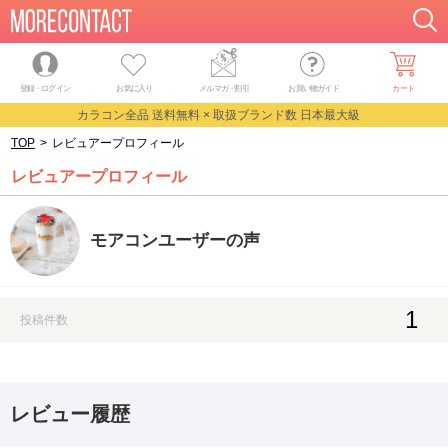
登録・ログイン
お気に入り
メルマガ
・
割引
お買い物ガイド
カート
カラコン全品 送料無料 × 取扱ブランド数 日本最大級
TOP
>
レビュアープロフィール
レビュアープロフィール
モアコンユーザーの声
1
投稿件数
レビュー履歴