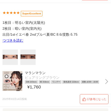
★★★★★
SuperExcellent
1枚目：明るい室内(太陽光)
2枚目：暗い室内(室内光)
出目/1stイエベ春 2ndブルベ夏/BC 8.6/度数-5.75
つづきを読む
マランマラン
ピュアリングブラウン
DIA 14.5mm
BC 8.6mm
ワンデー
着色直径 13.8mm
度数 ±0.00~ -10.00
¥1,760
2025年03月14日投稿
17参考になった