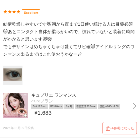
★★★★
Excellent
結構乾燥しやすいです😿朝から夜まで1日使い続ける人は目薬必須
😿あとコンタクト自体が柔らかいので、慣れていないと装着に時間
がかかると思います😿😿
でもデザインはめちゃくちゃ可愛くてリピ確😻アイドルリングのワ
ンマンス出るまではこれ使おうかなー🎶
キュプリエ ワンマンス
べべブラン
DIA 14.5mm
BC 8.6mm
1ヶ月
着色直径 13.7mm
度数 ±0.00~ -8.00
¥1,683
2026年03月09日投稿
4参考になった