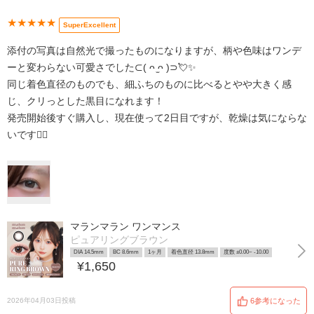
★★★★★
SuperExcellent
添付の写真は自然光で撮ったものになりますが、柄や色味はワンデ
ーと変わらない可愛さでした⊂( ᴖ ̫ᴖ )⊃💘✨️
同じ着色直径のものでも、細ふちのものに比べるとやや大きく感
じ、クリっとした黒目になれます！
発売開始後すぐ購入し、現在使って2日目ですが、乾燥は気にならな
いです👍🏻
マランマラン ワンマンス
ピュアリングブラウン
DIA 14.5mm
BC 8.6mm
1ヶ月
着色直径 13.8mm
度数 ±0.00~ -10.00
¥1,650
2026年04月03日投稿
6参考になった