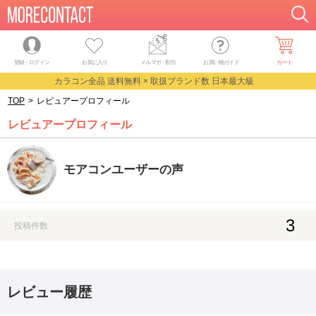
登録・ログイン
お気に入り
メルマガ
・
割引
お買い物ガイド
カート
カラコン全品 送料無料 × 取扱ブランド数 日本最大級
TOP
>
レビュアープロフィール
レビュアープロフィール
モアコンユーザーの声
3
投稿件数
レビュー履歴