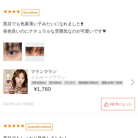
★★★★
Excellent
黒目でも色素薄い子みたいになれました❣️
発色良いのにナチュラルな雰囲気なのが可愛いです💗
マランマラン
ミルキーブラウン
DIA 14.5mm
BC 8.6mm
ワンデー
着色直径 13.8mm
度数 ±0.00~ -10.00
¥1,760
2023年11月17日投稿
6参考になった
★★★★★
SuperExcellent