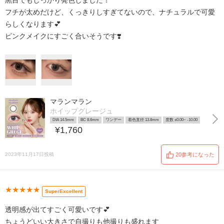
黒目でもしっかり発色しました！
フチが太めだけど、くっきりしすぎてないので、ナチュラルで可愛
らしくなります💕
ピンクメイクにすごく合いそうです❣️
マランマラン
ホイップグレージュ
DIA 14.5mm
BC 8.6mm
ワンデー
着色直径 13.8mm
度数 ±0.00~ -10.00
¥1,760
2023年11月17日投稿
20参考になった
★★★★★
SuperExcellent
透明感が出てすごく可愛いです💕
ちょうどいい大きさで自撮りも他撮りも盛れます