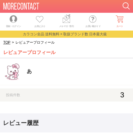
登録・ログイン
お気に入り
メルマガ
・
割引
お買い物ガイド
カート
カラコン全品 送料無料 × 取扱ブランド数 日本最大級
TOP
>
レビュアープロフィール
レビュアープロフィール
あ
3
投稿件数
レビュー履歴