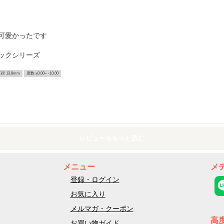
可愛かったです
ジックシリーズ
径 13.8mm
度数 ±0.00~ -10.00
レビューをもっと読む
メニュー
メ
登録・ログイン
お気に入り
メルマガ・クーポン
高
お買い物ガイド