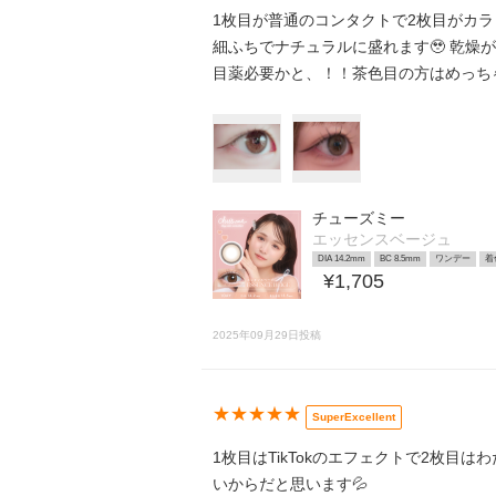
1枚目が普通のコンタクトで2枚目がカラコ
細ふちでナチュラルに盛れます🥹 乾燥が
目薬必要かと、！！茶色目の方はめっち
チューズミー
エッセンスベージュ
DIA 14.2mm
BC 8.5mm
ワンデー
着
¥1,705
2025年09月29日投稿
★★★★★
SuperExcellent
1枚目はTikTokのエフェクトで2枚目
いからだと思います💦