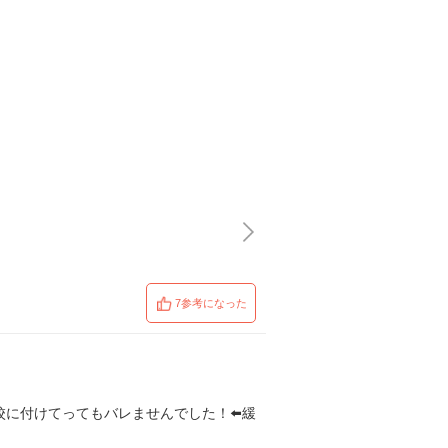
7参考になった
学校に付けてってもバレませんでした！⬅️緩