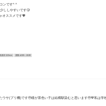
ンです^ ^
少ししやすいです🥲
ゃオススメです💖
色直径 13.5mm
度数 ±0.00~ -10.00
はわたウサ(プリ機)です🥹瞳が茶色い子は結構馴染むと思います🥹🤎私は