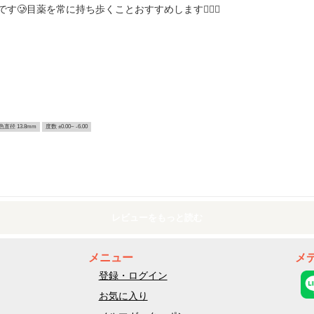
🥲目薬を常に持ち歩くことおすすめします👍🏻💖
色直径 13.8mm
度数 ±0.00~ -6.00
レビューをもっと読む
メニュー
メ
登録・ログイン
お気に入り