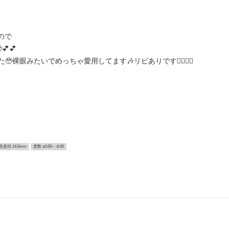
もので
💕
裸眼みたいでめっちゃ愛用してます🎶リピありです👍🏻😌💖
色直径 14.0mm
度数 ±0.00~ -8.00