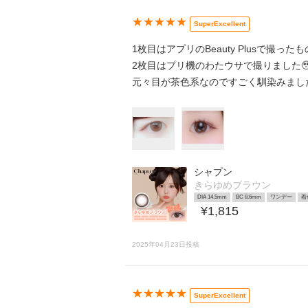
★★★★★
SuperExcellent
1枚目はアプリのBeauty Plusで撮った
2枚目はプリ機のわたウサで撮りました🥹
元々目が茶色系なのですごく馴染みました🥹
シャプン
きらゆめブラウン
DIA 14.5mm
BC 8.6mm
ワンデー
着
¥1,815
2025年04月23日投稿
★★★★★
SuperExcellent