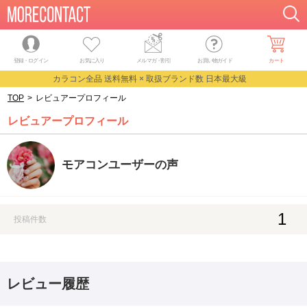
登録・ログイン
お気に入り
メルマガ
・
割引
お買い物ガイド
カート
カラコン全品 送料無料 × 取扱ブランド数 日本最大級
TOP
>
レビュアープロフィール
レビュアープロフィール
モアコンユーザーの声
1
投稿件数
レビュー履歴