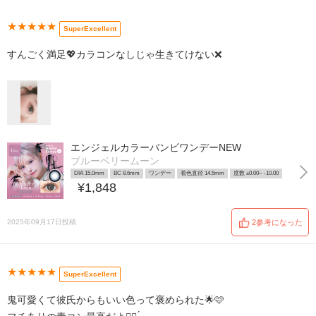
★★★★★
SuperExcellent
すんごく満足💖カラコンなしじゃ生きてけない❌
エンジェルカラーバンビワンデーNEW
ブルーベリームーン
DIA 15.0mm
BC 8.6mm
ワンデー
着色直径 14.5mm
度数 ±0.00~ -10.00
¥1,848
2025年09月17日投稿
2参考になった
★★★★★
SuperExcellent
鬼可愛くて彼氏からもいい色って褒められた🌟🩷