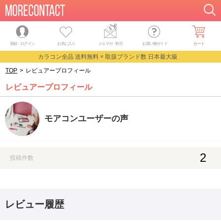
登録・ログイン
お気に入り
メルマガ
・
割引
お買い物ガイド
カート
カラコン全品 送料無料 × 取扱ブランド数 日本最大級
TOP
>
レビュアープロフィール
レビュアープロフィール
モアコンユーザーの声
2
投稿件数
レビュー履歴