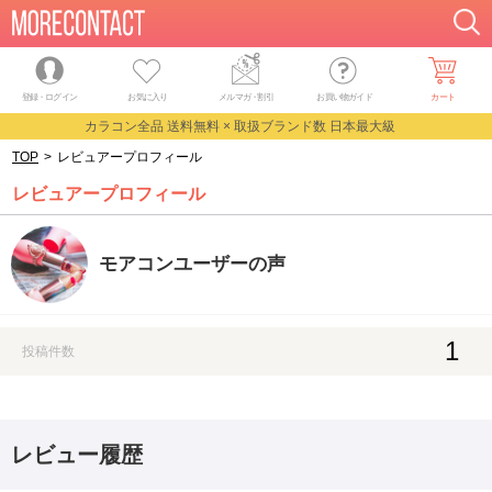
登録・ログイン
お気に入り
メルマガ
・
割引
お買い物ガイド
カート
カラコン全品 送料無料 × 取扱ブランド数 日本最大級
TOP
>
レビュアープロフィール
レビュアープロフィール
モアコンユーザーの声
1
投稿件数
レビュー履歴