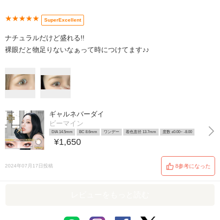
★★★★★
SuperExcellent
ナチュラルだけど盛れる!!
裸眼だと物足りないなぁって時につけてます♪♪
ギャルネバーダイ
ビーマイン
DIA 14.5mm
BC 8.6mm
ワンデー
着色直径 13.7mm
度数 ±0.00~ -8.00
¥1,650
2024年07月17日投稿
8参考になった
レビューをもっと読む