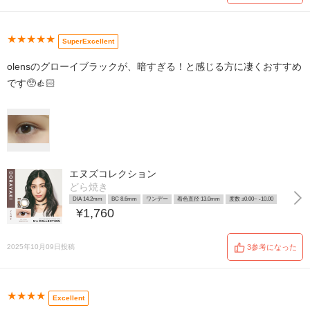
★★★★★
SuperExcellent
olensのグローイブラックが、暗すぎる！と感じる方に凄くおすすめ
です🥺👍🏻
エヌズコレクション
どら焼き
DIA 14.2mm
BC 8.6mm
ワンデー
着色直径 13.0mm
度数 ±0.00~ -10.00
¥1,760
2025年10月09日投稿
3参考になった
★★★★
Excellent