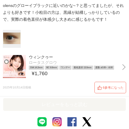
olensのグローイブラックに近いのかな~？と思ってましたが、それ
よりも好きです！小粒目の方は、黒縁が結構しっかりしているの
で、実際の着色直径が体感少し大きめに感じるかもです！
ウィンクゥー
ロータスグロウ
DIA 14.2mm
BC 8.6mm
ワンデー
着色直径 13.0mm
度数 ±0.00~ -8.00
¥1,760
2025年10月14日投稿
6参考になった
レビューをもっと読む