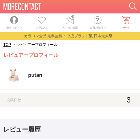
登録・ログイン
お気に入り
メルマガ
・
割引
お買い物ガイド
カート
カラコン全品 送料無料 × 取扱ブランド数 日本最大級
TOP
>
レビュアープロフィール
レビュアープロフィール
putan
3
投稿件数
レビュー履歴