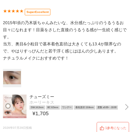
★★★★★
SuperExcellent
2015年頃の乃木坂ちゃんみたいな、水分感たっぷりのうるうるお
目々になれます！目薬をさした直後のうるうる感が一生続く感じで
す。
当方、奥目&小粒目で基本着色直径は大きくても13.4が限界なの
で、やはりすっぴんだと若干浮く感じはほんの少しあります。
ナチュラルメイクにおすすめです！
チューズミー
ホーリーキス
DIA 14.2mm
BC 8.5mm
ワンデー
着色直径 13.8mm
度数 ±0.00~ -10.00
¥1,705
2026年07月29日投稿
1参考になった