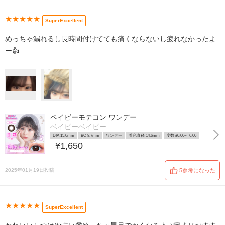
★★★★★
SuperExcellent
めっちゃ漏れるし長時間付けてても痛くならないし疲れなかったよ
ー👍
ベイビーモテコン ワンデー
ベイビーベイビー
DIA 15.0mm
BC 8.7mm
ワンデー
着色直径 14.6mm
度数 ±0.00~ -6.00
¥1,650
2025年01月19日投稿
5参考になった
★★★★★
SuperExcellent