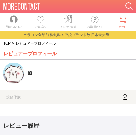
登録・ログイン
お気に入り
メルマガ
・
割引
お買い物ガイド
カート
カラコン全品 送料無料 × 取扱ブランド数 日本最大級
TOP
>
レビュアープロフィール
レビュアープロフィール
🎀
2
投稿件数
レビュー履歴