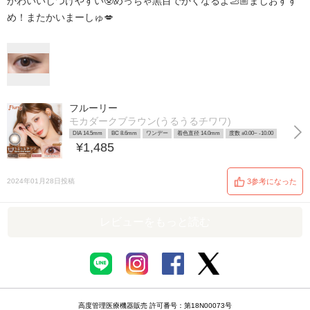
かわいいしつけやすい🥸めっちゃ黒目でかくなるよ🦶🏼まじおすす
め！またかいまーしゅ💋
フルーリー
モカダークブラウン(うるうるチワワ)
DIA 14.5mm
BC 8.6mm
ワンデー
着色直径 14.0mm
度数 ±0.00~ -10.00
¥1,485
2024年01月28日投稿
3参考になった
レビューをもっと読む
高度管理医療機器販売 許可番号：第18N00073号