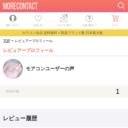
登録・ログイン
お気に入り
メルマガ
・
割引
お買い物ガイド
カート
カラコン全品 送料無料 × 取扱ブランド数 日本最大級
TOP
>
レビュアープロフィール
レビュアープロフィール
モアコンユーザーの声
1
投稿件数
レビュー履歴