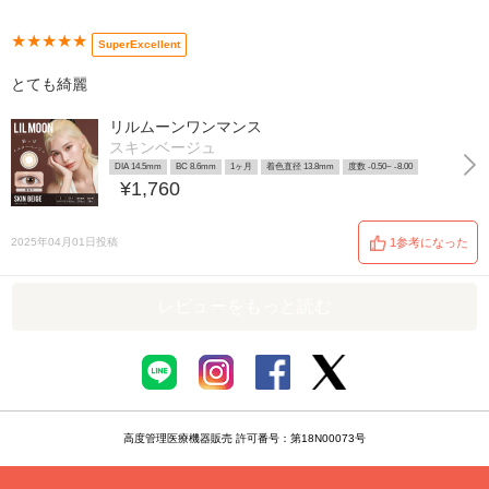
★★★★★
SuperExcellent
とても綺麗
リルムーンワンマンス
スキンベージュ
DIA 14.5mm
BC 8.6mm
1ヶ月
着色直径 13.8mm
度数 -0.50~ -8.00
¥1,760
2025年04月01日投稿
1参考になった
レビューをもっと読む
高度管理医療機器販売 許可番号：第18N00073号