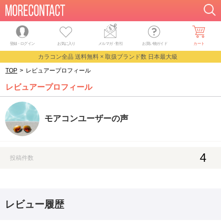
登録・ログイン
お気に入り
メルマガ
・
割引
お買い物ガイド
カート
カラコン全品 送料無料 × 取扱ブランド数 日本最大級
TOP
>
レビュアープロフィール
レビュアープロフィール
モアコンユーザーの声
4
投稿件数
レビュー履歴