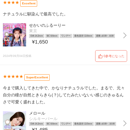
★★★★
Excellent
ナチュラルに馴染んで最高でした。
せかいのふるーりー
東京
DIA 14.2mm
BC 8.6mm
ワンデー
着色直径 13.6mm
度数 ±0.00~ -8.00
¥1,650
2024年09月04日投稿
0参考になった
★★★★★
SuperExcellent
今まで購入してきた中で、かなりナチュラルでした。まるで、元々
自分の瞳が自然ときらきら(？)してたみたいないい感じのきゅるん
さで可愛く盛れました。
メロール
シルキーパール
DIA 14.2mm
BC 8.6mm
ワンデー
着色直径 13.5mm
度数 ±0.00~ -10.00
¥1,485