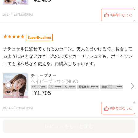
2024年12月23日投稿
4参考になった
★★★★★
SuperExcellent
ナチュラルに魅せてくれるカラコン。友人と出かける時、装着して
るようにみえないけど、光の加減でガーリッシュでも、ボーイッシ
ュでも違和感なく使える。再購入しちゃいます。
チューズミー
ベイビーブラウン(NEW)
DIA 14.2mm
BC 8.5mm
ワンデー
着色直径 13.5mm
度数 ±0.00~ -10.00
¥1,705
2024年05月04日投稿
0参考になった
レビューをもっと読む