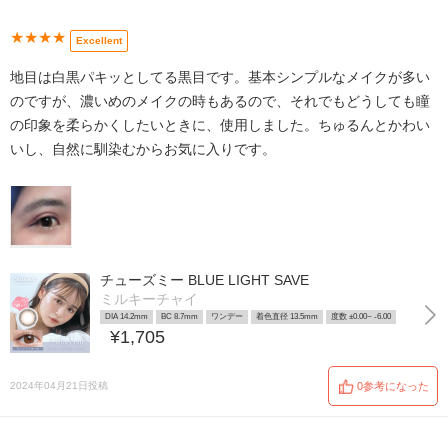
★★★★
Excellent
地目は白黒パキッとしてる黒目です。基本シンプルなメイクが多い
のですが、濃いめのメイクの時もあるので、それでもどうしても瞳
の印象を柔らかくしたいときに、使用しました。ちゅるんとかわい
いし、自然に馴染むからお気に入りです。
チューズミー BLUE LIGHT SAVE
ミルキーチャイ
DIA 14.2mm
BC 8.7mm
ワンデー
着色直径 13.5mm
度数 ±0.00~ -6.00
¥1,705
2024年04月21日投稿
0参考になった