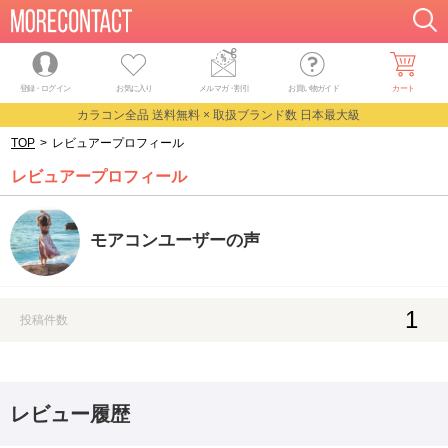
登録・ログイン
お気に入り
メルマガ
・
割引
お買い物ガイド
カート
カラコン全品 送料無料 × 取扱ブランド数 日本最大級
TOP
>
レビュアープロフィール
レビュアープロフィール
モアコンユーザーの声
1
投稿件数
レビュー履歴