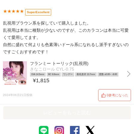
★★★★★
SuperExcellent
乱視用ブラウン系を探していて購入しました。
乱視用は本当に種類が少ないのですが、このカラコンは本当に可愛
くて愛用してます。
自然に盛れて何よりも色素薄いドール系になれるし派手すぎないの
ですごくおすすめです！
フランミー トーリック(乱視用)
きなこロール CYL-0.75
DIA 14.5mm
BC 8.6mm
ワンデー
着色直径 13.7mm
度数 ±0.00~ -8.00
¥1,815
2024年06月21日投稿
0参考になった
レビューをもっと読む