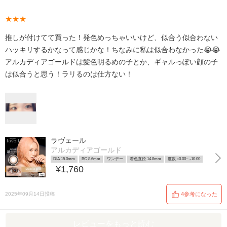
★★★
推しが付けてて買った！発色めっちゃいいけど、似合う似合わない
ハッキリするかなって感じかな！ちなみに私は似合わなかった😭😭
アルカディアゴールドは髪色明るめの子とか、ギャルっぽい顔の子
は似合うと思う！ラリるのは仕方ない！
ラヴェール
アルカディアゴールド
DIA 15.0mm
BC 8.6mm
ワンデー
着色直径 14.8mm
度数 ±0.00~ -10.00
¥1,760
2025年09月14日投稿
4参考になった
レビューをもっと読む