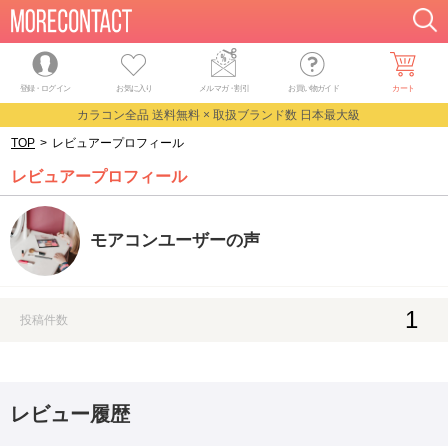
登録・ログイン
お気に入り
メルマガ
・
割引
お買い物ガイド
カート
カラコン全品 送料無料 × 取扱ブランド数 日本最大級
TOP
>
レビュアープロフィール
レビュアープロフィール
モアコンユーザーの声
1
投稿件数
レビュー履歴