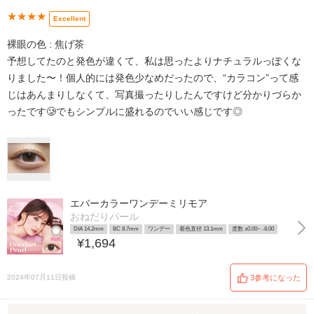
★★★★
Excellent
裸眼の色 : 焦げ茶
予想してたのと発色が違くて、私は思ったよりナチュラルっぽくな
りました〜！個人的には発色少なめだったので、“カラコン”って感
じはあんまりしなくて、写真撮ったりしたんですけど分かりづらか
ったです🥲でもシンプルに盛れるのでいい感じです◎
エバーカラーワンデーミリモア
おねだりパール
DIA 14.2mm
BC 8.7mm
ワンデー
着色直径 13.1mm
度数 ±0.00~ -8.00
¥1,694
2024年07月11日投稿
3参考になった