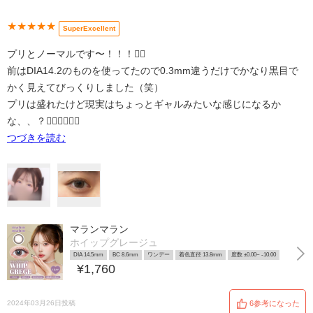
★★★★★
SuperExcellent
プリとノーマルです〜！！！☝🏻
前はDIA14.2のものを使ってたので0.3mm違うだけでかなり黒目で
かく見えてびっくりしました（笑）
プリは盛れたけど現実はちょっとギャルみたいな感じになるか
な、、？👩🏻‍❤️‍💋‍👩🏼
つづきを読む
マランマラン
ホイップグレージュ
DIA 14.5mm
BC 8.6mm
ワンデー
着色直径 13.8mm
度数 ±0.00~ -10.00
¥1,760
2024年03月26日投稿
6参考になった