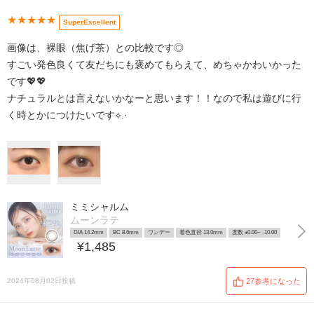
★★★★★
SuperExcellent
画像は、裸眼（焦げ茶）との比較です◎
すごい発色良くて友だちにも褒めてもらえて、めちゃかわいかった
です💖💖
ナチュラルとは言えないかなーと思います！！なので私は遊びに行
く時とかにつけたいです⟡.·
ミミシャルム
ムーンラテ
DIA 14.2mm
BC 8.6mm
ワンデー
着色直径 13.0mm
度数 ±0.00~ -10.00
¥1,485
2024年08月02日投稿
27参考になった