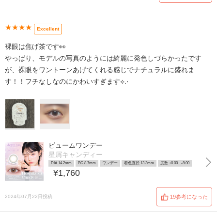
★★★★
Excellent
裸眼は焦げ茶です👀
やっぱり、モデルの写真のようには綺麗に発色しづらかったです
が、裸眼をワントーンあげてくれる感じでナチュラルに盛れま
す！！フチなしなのにかわいすぎます⟡.·
ビュームワンデー
星屑キャンディー
DIA 14.2mm
BC 8.7mm
ワンデー
着色直径 13.3mm
度数 ±0.00~ -8.00
¥1,760
2024年07月22日投稿
19参考になった