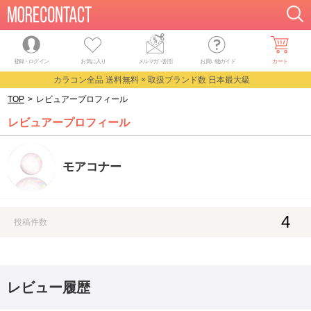
登録・ログイン
お気に入り
メルマガ
・
割引
お買い物ガイド
カート
カラコン全品 送料無料 × 取扱ブランド数 日本最大級
TOP
>
レビュアープロフィール
レビュアープロフィール
モアコナー
4
投稿件数
レビュー履歴