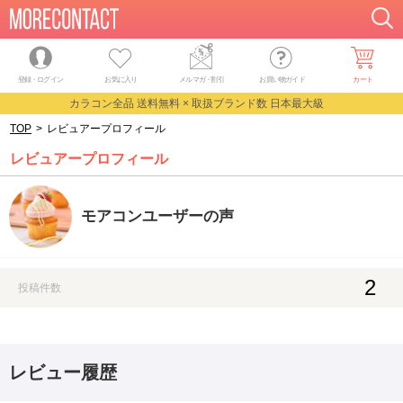
登録・ログイン
お気に入り
メルマガ
・
割引
お買い物ガイド
カート
カラコン全品 送料無料 × 取扱ブランド数 日本最大級
TOP
>
レビュアープロフィール
レビュアープロフィール
モアコンユーザーの声
2
投稿件数
レビュー履歴