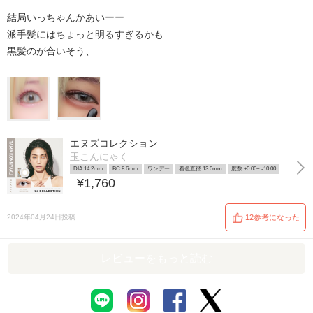
結局いっちゃんかあいーー
派手髪にはちょっと明るすぎるかも
黒髪のが合いそう、
エヌズコレクション
玉こんにゃく
DIA 14.2mm
BC 8.6mm
ワンデー
着色直径 13.0mm
度数 ±0.00~ -10.00
¥1,760
2024年04月24日投稿
12参考になった
レビューをもっと読む