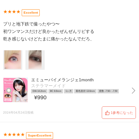
★★★★
Excellent
プリと地下鉄で撮ったやつ〜
初ワンマンスだけど良かったぜんぜんリピする
乾き感じないけどたまに痛かったなんでだろ、
エミューバイメランジェ1month
ステラマーメイド
DIA 14.2mm
BC 8.6mm
1ヶ月
着色直径 13.6mm
度数 -7.50~ -7.50
¥990
2024年04月24日投稿
1参考になった
★★★★★
SuperExcellent