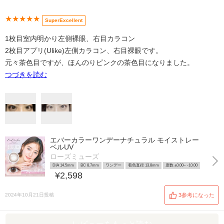
★★★★★
SuperExcellent
1枚目室内明かり左側裸眼、右目カラコン
2枚目アプリ(Ulike)左側カラコン、右目裸眼です。
元々茶色目ですが、ほんのりピンクの茶色目になりました。
つづきを読む
エバーカラーワンデーナチュラル モイストレー
ベルUV
ローズミューズ
DIA 14.5mm
BC 8.7mm
ワンデー
着色直径 13.8mm
度数 ±0.00~ -10.00
¥2,598
2024年10月21日投稿
3参考になった