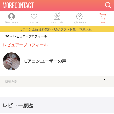
登録・ログイン
お気に入り
メルマガ
・
割引
お買い物ガイド
カート
カラコン全品 送料無料 × 取扱ブランド数 日本最大級
TOP
>
レビュアープロフィール
レビュアープロフィール
モアコンユーザーの声
1
投稿件数
レビュー履歴