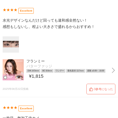
★★★★
Excellent
水光デザインなんだけど回っても違和感全然ない！
感想もしないし、程よい大きさで盛れるからおすすめ！
フランミー
バターファッジ
DIA 14.5mm
BC 8.6mm
ワンデー
着色直径 13.7mm
度数 ±0.00~ -10.00
¥1,815
2025年08月22日投稿
3参考になった
★★★★
Excellent