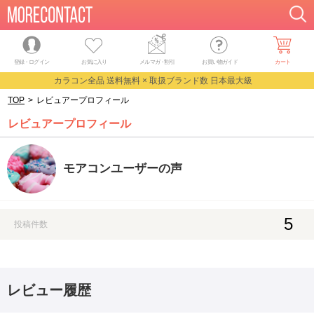
登録・ログイン
お気に入り
メルマガ
・
割引
お買い物ガイド
カート
カラコン全品 送料無料 × 取扱ブランド数 日本最大級
TOP
>
レビュアープロフィール
レビュアープロフィール
モアコンユーザーの声
5
投稿件数
レビュー履歴