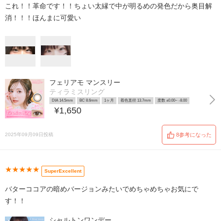
これ！！革命です！！ちょい太縁で中が明るめの発色だから奥目解
消！！！ほんまに可愛い
フェリアモ マンスリー
ティラミスリング
DIA 14.5mm
BC 8.6mm
1ヶ月
着色直径 13.7mm
度数 ±0.00~ -8.00
¥1,650
2025年09月09日投稿
8参考になった
★★★★★
SuperExcellent
バターココアの暗めバージョンみたいでめちゃめちゃお気にで
す！！
シャルトンワンデー