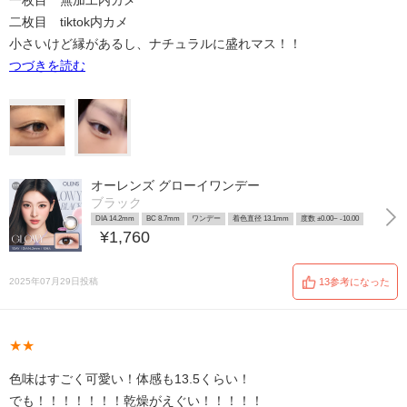
一枚目 無加工内カメ
二枚目 tiktok内カメ
小さいけど縁があるし、ナチュラルに盛れマス！！
つづきを読む
オーレンズ グローイワンデー
ブラック
DIA 14.2mm
BC 8.7mm
ワンデー
着色直径 13.1mm
度数 ±0.00~ -10.00
¥1,760
2025年07月29日投稿
13参考になった
★★
色味はすごく可愛い！体感も13.5くらい！
でも！！！！！！！乾燥がえぐい！！！！！