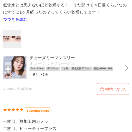
低含水とは思えないほど乾燥する！！まだ開けて４日目くらいなの
にすでに1ヶ月経ったの？ってくらい乾燥してます！
つづきを読む
チューズミーマンスリー
ミューテッドグレージュ
DIA 14.2mm
BC 8.6mm
1ヶ月
着色直径 13.5mm
度数 ±0.00~ -8.00
¥1,705
2025年12月23日投稿
0参考になった
★★★★★
SuperExcellent
一枚目、無加工内カメラ
二枚目、ビューティープラス