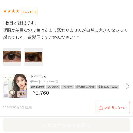
★★★★
Excellent
1枚目が裸眼です。
裸眼が茶目なので色はあまり変わりませんが自然に大きくなるって
感じでした。前髪長くてごめんなさい^ ^
トパーズ
デートトパーズ
DIA 14.2mm
BC 8.6mm
ワンデー
着色直径 13.4mm
度数 ±0.00~ -10.00
¥1,760
2024年06月06日投稿
14参考になった
レビューをもっと読む