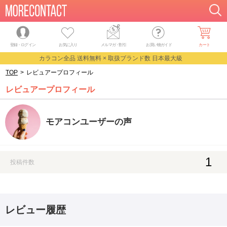
登録・ログイン
お気に入り
メルマガ
・
割引
お買い物ガイド
カート
カラコン全品 送料無料 × 取扱ブランド数 日本最大級
TOP
>
レビュアープロフィール
レビュアープロフィール
モアコンユーザーの声
1
投稿件数
レビュー履歴