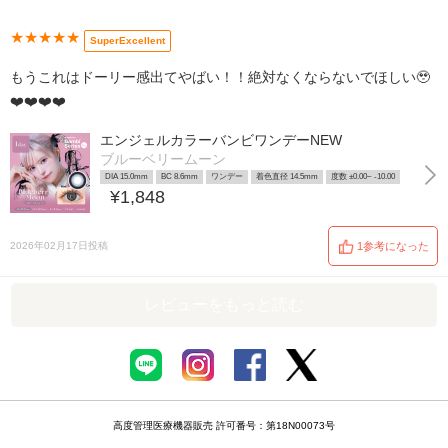
★★★★★
SuperExcellent
もうこれはドーリー感出てやばい！！絶対なくならないでほしい🥹
❤️❤️❤️❤️
エンジェルカラーバンビワンデーNEW
ブルーベリームーン
DIA 15.0mm
BC 8.6mm
ワンデー
着色直径 14.5mm
度数 ±0.00~ -10.00
¥1,848
2026年02月17日投稿
1参考になった
レビューをもっと読む
高度管理医療機器販売 許可番号：第18N00073号