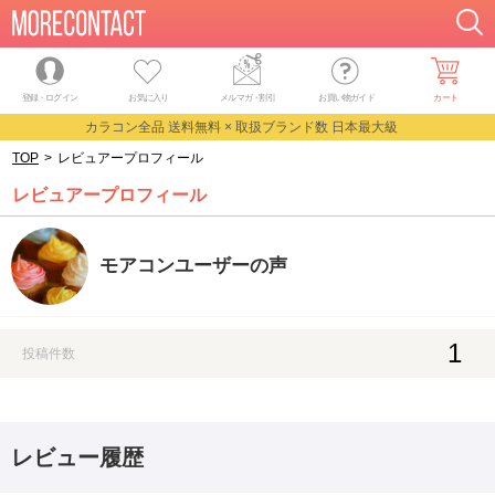
登録・ログイン
お気に入り
メルマガ
・
割引
お買い物ガイド
カート
カラコン全品 送料無料 × 取扱ブランド数 日本最大級
TOP
>
レビュアープロフィール
レビュアープロフィール
モアコンユーザーの声
1
投稿件数
レビュー履歴