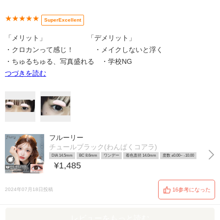
★★★★★
SuperExcellent
「メリット」 「デメリット」
・クロカンって感じ！ ・メイクしないと浮く
・ちゅるちゅる、写真盛れる ・学校NG
つづきを読む
フルーリー
チュールブラック(わんぱくコアラ)
DIA 14.5mm
BC 8.6mm
ワンデー
着色直径 14.0mm
度数 ±0.00~ -10.00
¥1,485
2024年07月18日投稿
16参考になった
レビューをもっと読む