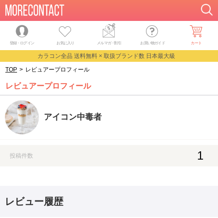
登録・ログイン
お気に入り
メルマガ
・
割引
お買い物ガイド
カート
カラコン全品 送料無料 × 取扱ブランド数 日本最大級
TOP
>
レビュアープロフィール
レビュアープロフィール
アイコン中毒者
1
投稿件数
レビュー履歴