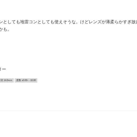
ンとしても地雷コンとしても使えそうな。けどレンズが薄柔らかすぎ故
かも。
リー
径 14.0mm
度数 ±0.00~ -10.00