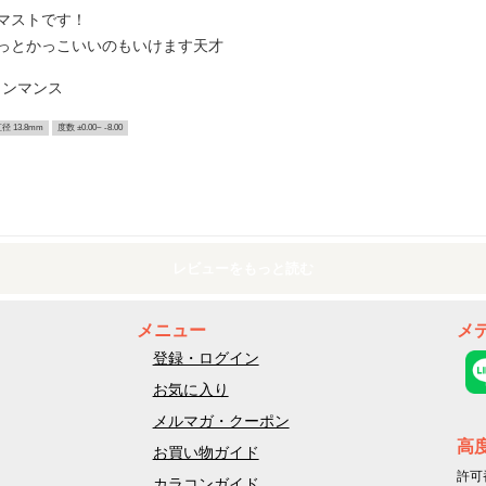
マストです！
っとかっこいいのもいけます天才
ワンマンス
径 13.8mm
度数 ±0.00~ -8.00
レビューをもっと読む
メニュー
メ
登録・ログイン
お気に入り
メルマガ・クーポン
高
お買い物ガイド
許可
カラコンガイド