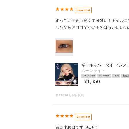
★★★★
Excellent
すっごい発色も良くて可愛い！ギャルコ
したからお目目でかい子のほうがいいの
ギャルネバーダイ マンス
ムーンライト
DIA 14.5mm
BC 8.6mm
1ヶ月
着色直
¥1,650
2025年08月14日投稿
★★★★
Excellent
黒目小粒目です(´◉ω◉` )